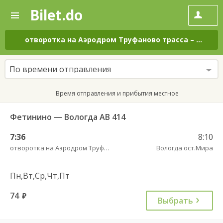
Bilet.do
—
Bilet.do
Поиск
и
покупка
отворотка на Аэродром Труфаново трасса
–
Вологд
билетов
на
автобус
По времени отправления
онлайн
Время отправления и прибытия местное
Фетинино — Вологда АВ 414
7:36
8:10
отворотка на Аэродром Труфаново трасса
Вологда ост.Мира
Пн,Вт,Ср,Чт,Пт
74
руб.
Выбрать