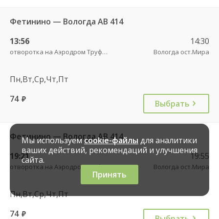
Фетинино — Вологда АВ 414
13:56
14:30
отворотка на Аэродром Труфаново трасса
Вологда ост.Мира
Пн,Вт,Ср,Чт,Пт
74
руб.
Выбрать
Фетинино — Вологда АВ 414
Мы используем
cookie-файлы
для аналитики
ваших действий, рекомендаций и улучшения
19:21
19:55
сайта.
отворотка на Аэродром Труфаново трасса
Вологда ост.Мира
Принять
Пн,Вт,Ср,Чт,Пт
74
руб.
Выбрать