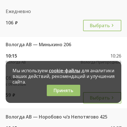
Ежедневно
106
руб.
Выбрать
Вологда АВ — Минькино 206
10:15
10:26
Вологда АВ
Вологда Пригородный
Мы используем
cookie-файлы
для аналитики
ваших действий, рекомендаций и улучшения
Сб,Вс
сайта.
с 09.05.2026
Принять
59
руб.
Выбрать
Вологда АВ — Норобово ч/з Непотягово 425