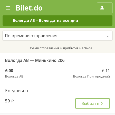
Bilet.do
—
Bilet.do
Поиск
и
покупка
Вологда АВ
–
Вологда
на все дни
билетов
на
автобус
По времени отправления
онлайн
Время отправления и прибытия местное
Вологда АВ — Минькино 206
6:00
6:11
Вологда АВ
Вологда Пригородный
Ежедневно
59
руб.
Выбрать