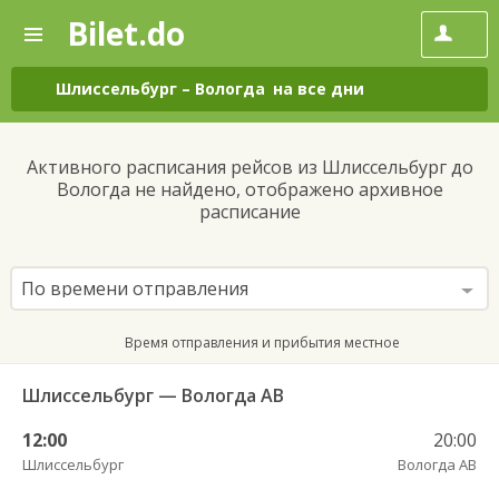
Bilet.do
—
Bilet.do
Поиск
и
покупка
Шлиссельбург
–
Вологда
на все дни
билетов
на
автобус
Активного расписания рейсов из Шлиссельбург до
онлайн
Вологда не найдено, отображено архивное
расписание
По времени отправления
Время отправления и прибытия местное
Шлиссельбург — Вологда АВ
12:00
20:00
Шлиссельбург
Вологда АВ