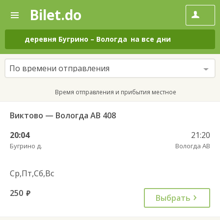
Bilet.do
—
Bilet.do
Поиск
и
покупка
деревня Бугрино
–
Вологда
на все дни
билетов
на
автобус
По времени отправления
онлайн
Время отправления и прибытия местное
Виктово — Вологда АВ 408
20:04
21:20
Бугрино д.
Вологда АВ
Ср,Пт,Сб,Вс
250
руб.
Выбрать