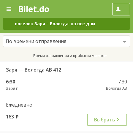
Bilet.do
—
Bilet.do
Поиск
и
покупка
поселок Заря
–
Вологда
на все дни
билетов
на
автобус
По времени отправления
онлайн
Время отправления и прибытия местное
Заря — Вологда АВ 412
6:30
7:30
Заря п.
Вологда АВ
Ежедневно
163
руб.
Выбрать