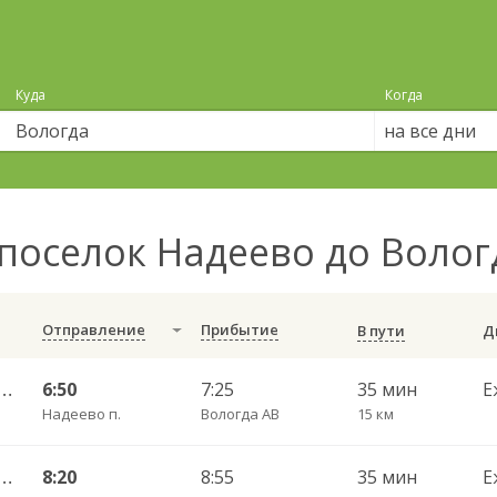
Куда
Когда
на все дни
поселок Надеево до Воло
Отправление
Прибытие
В пути
— Вологда АВ 410 ч/з Конева
6:50
7:25
35 мин
Е
Надеево п.
Вологда АВ
15 км
— Вологда АВ 410 ч/з Конева
8:20
8:55
35 мин
Е