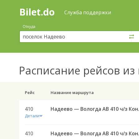
Bilet.do
—
Bilet.do
Поиск
Служба поддержки
и
покупка
Откуда
билетов
на
автобус
онлайн
Расписание рейсов
из 
Рейс
Название маршрута
410
Надеево 
Детали
410
Надеево 