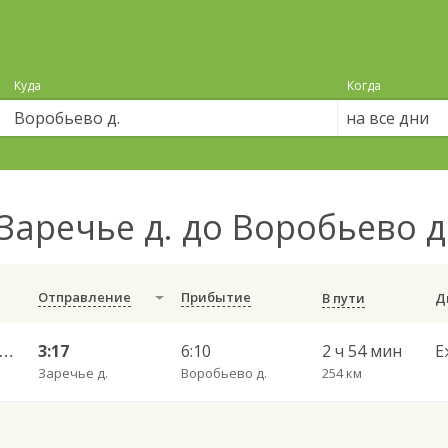
Куда
Когда
на все дни
Заречье д. до Воробьево д
Отправление
Прибытие
В пути
ногский Городок — Вологда АВ 783
3:17
6:10
2 ч 54 мин
Е
Заречье д.
Воробьево д.
254 км