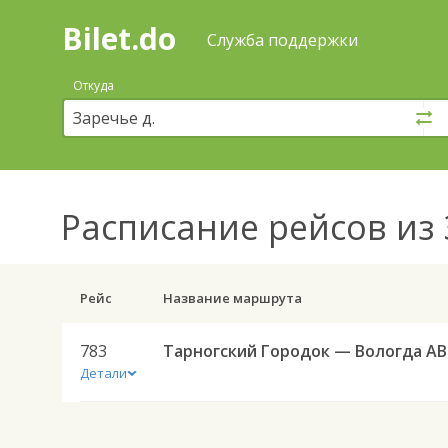
Bilet.do
—
Bilet.do
Поиск
Служба поддержки
и
покупка
Откуда
билетов
на
автобус
онлайн
Расписание рейсов
из 
Рейс
Название маршрута
783
Тар
Детали