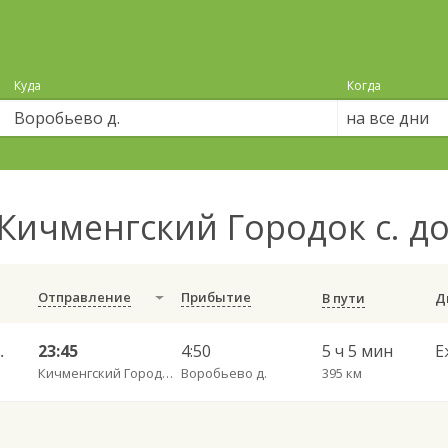
Куда
Когда
на все дни
Кичменгский Городок с. д
Отправление
Прибытие
В пути
гда АВ 785
23:45
4:50
5 ч 5 мин
Е
Кичменгский Городок с.
Воробьево д.
395 км