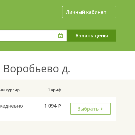
Личный кабинет
о Воробьево д.
Дни курсирования
Тариф
жедневно
1 094
руб.
Выбрать