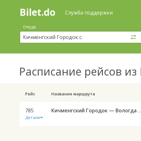
Bilet.do
—
Bilet.do
Поиск
Служба поддержки
и
покупка
Откуда
билетов
на
автобус
онлайн
Расписание рейсов
из 
Рейс
Название маршрута
785
Кичменгский Городок — Воло
Детали