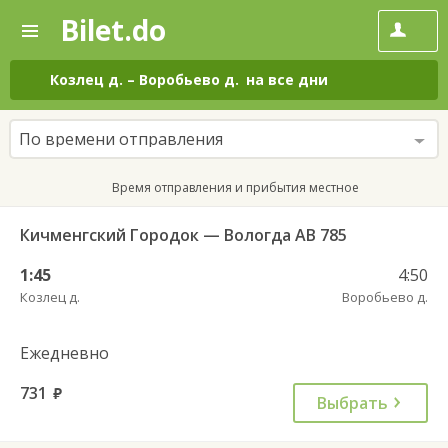
Bilet.do
—
Bilet.do
Поиск
и
покупка
Козлец д.
–
Воробьево д.
на все дни
билетов
на
автобус
По времени отправления
онлайн
Время отправления и прибытия местное
Кичменгский Городок — Вологда АВ 785
1:45
4:50
Козлец д.
Воробьево д.
Ежедневно
731
руб.
Выбрать