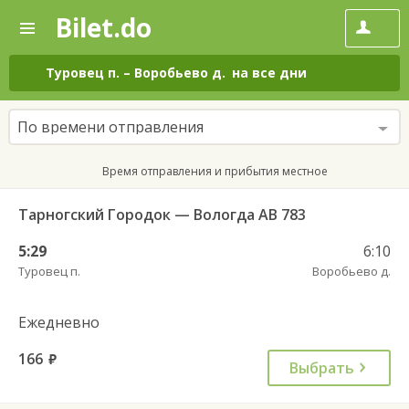
Bilet.do
—
Bilet.do
Поиск
и
покупка
Туровец п.
–
Воробьево д.
на все дни
билетов
на
автобус
По времени отправления
онлайн
Время отправления и прибытия местное
Тарногский Городок — Вологда АВ 783
5:29
6:10
Туровец п.
Воробьево д.
Ежедневно
166
руб.
Выбрать