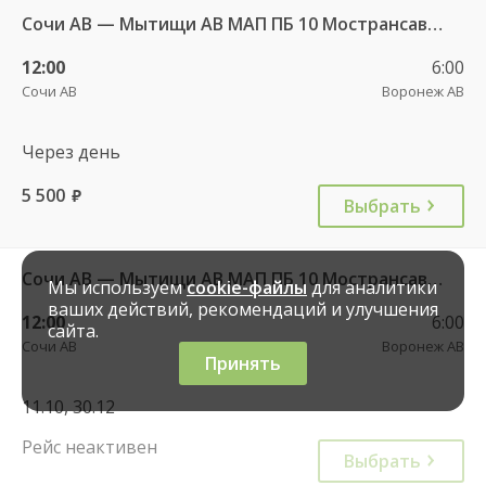
Сочи АВ — Мытищи АВ МАП ПБ 10 Мострансавто 7408
12:00
6:00
Сочи АВ
Воронеж АВ
Через день
5 500
руб.
Выбрать
Сочи АВ — Мытищи АВ МАП ПБ 10 Мострансавто 7408
Мы используем
cookie-файлы
для аналитики
ваших действий, рекомендаций и улучшения
12:00
6:00
сайта.
Сочи АВ
Воронеж АВ
Принять
11.10, 30.12
Рейс неактивен
Выбрать