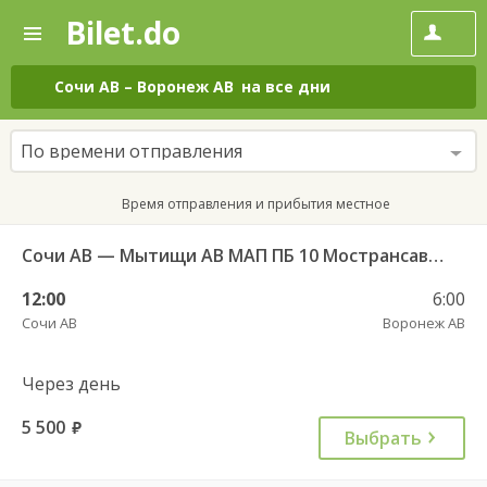
Bilet.do
—
Bilet.do
Поиск
и
покупка
Сочи АВ
–
Воронеж АВ
на все дни
билетов
на
автобус
По времени отправления
онлайн
Время отправления и прибытия местное
Сочи АВ — Мытищи АВ МАП ПБ 10 Мострансавто 7408
12:00
6:00
Сочи АВ
Воронеж АВ
Через день
5 500
руб.
Выбрать