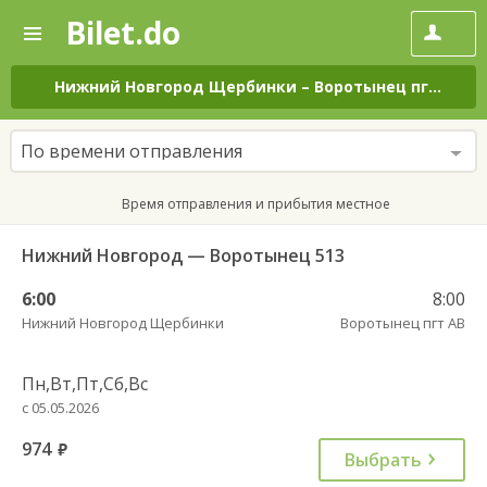
Bilet.do
—
Bilet.do
Поиск
и
покупка
Нижний Новгород Щербинки
–
Воротынец пгт АВ
н
билетов
на
автобус
По времени отправления
онлайн
Время отправления и прибытия местное
Нижний Новгород — Воротынец 513
6:00
8:00
Нижний Новгород Щербинки
Воротынец пгт АВ
Пн,Вт,Пт,Сб,Вс
с 05.05.2026
974
руб.
Выбрать