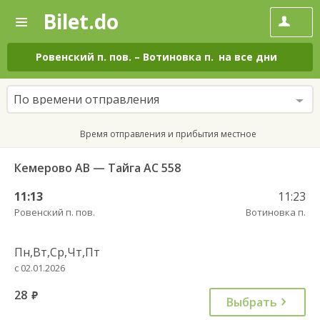
Bilet.do
—
Bilet.do
Поиск
и
покупка
Ровенский п. пов.
–
Вотиновка п.
на все дни
билетов
на
автобус
По времени отправления
онлайн
Время отправления и прибытия местное
Кемерово АВ — Тайга АС 558
11:13
11:23
Ровенский п. пов.
Вотиновка п.
Пн,Вт,Ср,Чт,Пт
с 02.01.2026
28
руб.
Выбрать