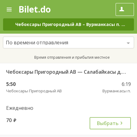
Bilet.do
—
Bilet.do
Поиск
и
покупка
Чебоксары Пригородный АВ
–
Вурманкасы п.
на вс
билетов
на
автобус
По времени отправления
онлайн
Время отправления и прибытия местное
Чебоксары Пригородный АВ — Салабайкасы д. 146
5:50
6:19
Чебоксары Пригородный АВ
Вурманкасы п.
Ежедневно
70
руб.
Выбрать