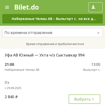
Bilet.do
—
Bilet.do
Поиск
и
покупка
Набережные Челны АВ
–
Выльгорт с.
на все дни
билетов
на
автобус
По времени отправления
онлайн
Время отправления и прибытия местное
Уфа АВ Южный — Ухта ч/з Сыктывкар 994
21:00
13:00
Набережные Челны АВ
Выльгорт с.
Пт
с 29.09.2025
2 840
руб.
Выбрать