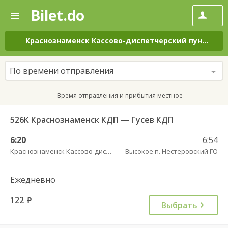
Bilet.do
—
Bilet.do
Поиск
и
покупка
Краснознаменск Кассово-диспетчерский пункт
–
Вы
билетов
на
автобус
По времени отправления
онлайн
Время отправления и прибытия местное
526К Краснознаменск КДП — Гусев КДП
6:20
6:54
Краснознаменск Кассово-диспетчерский пункт
Высокое п. Нестеровский ГО
Ежедневно
122
руб.
Выбрать