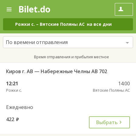
Bilet.do
—
Bilet.do
Поиск
и
покупка
Рожки с.
–
Вятские Поляны АС
на все дни
билетов
на
автобус
По времени отправления
онлайн
Время отправления и прибытия местное
Киров г. АВ — Набережные Челны АВ 702
12:21
14:00
Рожки с.
Вятские Поляны АС
Ежедневно
422
руб.
Выбрать