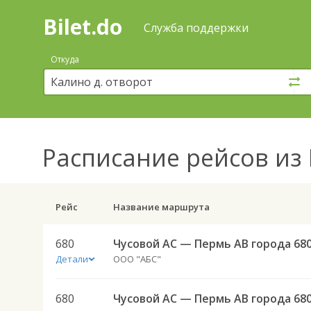
Bilet.do
—
Bilet.do
Поиск
Служба поддержки
и
покупка
Откуда
билетов
на
автобус
онлайн
Расписание рейсов
из 
Рейс
Название маршрута
680
Чусовой АС — Пермь АВ города 68
Детали
ООО "АБС"
680
Чусовой АС — Пермь АВ города 68