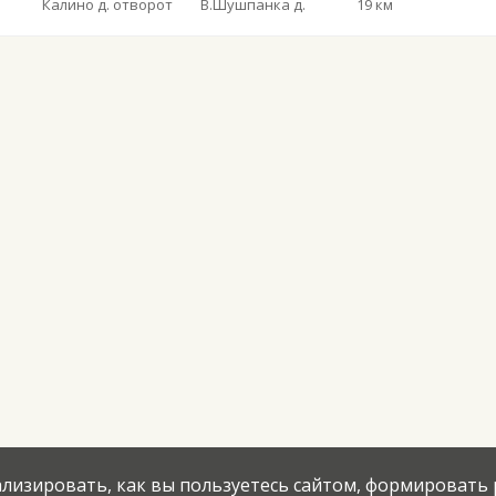
Калино д. отворот
В.Шушпанка д.
19 км
нализировать, как вы пользуетесь сайтом, формировать