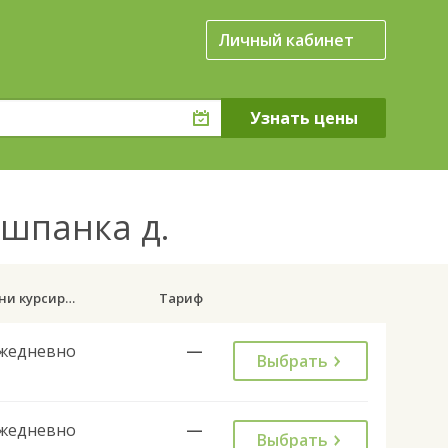
Личный кабинет
ушпанка д.
Дни курсирования
Тариф
жедневно
—
Выбрать
жедневно
—
Выбрать