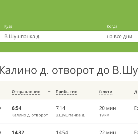
Куда
Когда
на все дни
Калино д. отворот до В.Ш
Отправление
Прибытие
В пути
0
6:54
7:14
20 мин
Е
Калино д. отворот
В.Шушпанка д.
19 км
0
14:32
14:54
22 мин
Е