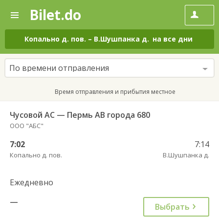
Bilet.do
—
Bilet.do
Поиск
и
покупка
Копально д. пов.
–
В.Шушпанка д.
на все дни
билетов
на
автобус
По времени отправления
онлайн
Время отправления и прибытия местное
Чусовой АС — Пермь АВ города 680
ООО "АБС"
7:02
7:14
Копально д. пов.
В.Шушпанка д.
Ежедневно
—
Выбрать