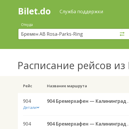
Bilet.do
—
Bilet.do
Поиск
Служба поддержки
и
покупка
Откуда
билетов
на
автобус
онлайн
Расписание рейсов
из 
Рейс
Название маршрута
904
904 Бремерхафе
Детали
904
904 Бремерхафе