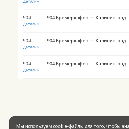
Детали
904
904 Бремерхафе
Детали
904
904 Бремерхафе
Детали
904
904 Бремерхафе
Детали
Мы используем cookie-файлы для того, чтобы а