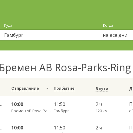
Куда
Когда
на все дни
Бремен АВ Rosa-Parks-Ring
Отправление
Прибытие
В пути
н — Калининград АВ
10:00
11:50
2 ч
П
Бремен АВ Rosa-Parks-Ring
Гамбург
120 км
н — Калининград АВ
10:00
11:50
2 ч
П