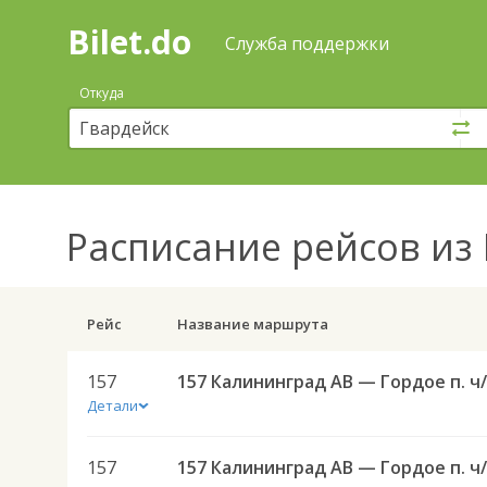
Bilet.do
—
Bilet.do
Поиск
Служба поддержки
и
покупка
Откуда
билетов
на
автобус
онлайн
Расписание рейсов
из 
Рейс
Название маршрута
157
1
Детали
157
1