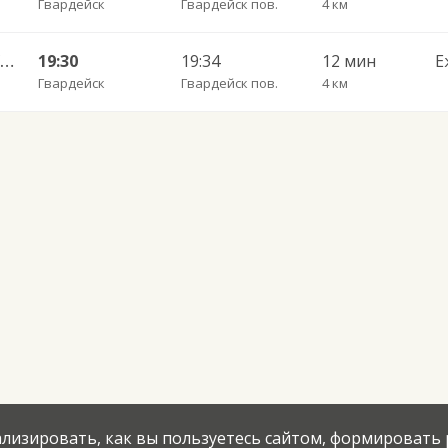
Гвардейск
Гвардейск пов.
4 км
57 Калининград АВ — Гордое п. ч/з Гвардейск КДП, Знаменск п.
19:30
19:34
12 мин
Е
Гвардейск
Гвардейск пов.
4 км
нализировать, как вы пользуетесь сайтом, формировать