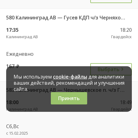
580 Калининград АВ — Гусев КДП ч/з Черняховск АС
17:35
18:20
Калининград АВ
Гвардейск
Ежедневно
167
руб.
Выбрать
Мы используем
cookie-файлы
для аналитики
ваших действий, рекомендаций и улучшения
сайта.
583 Калининград АВ — Чернышевское п. ч/з Гвардейск КДП, Черняховск АС
Принять
18:00
18:49
Калининград АВ
Гвардейск
Сб,Вс
с 15.02.2025