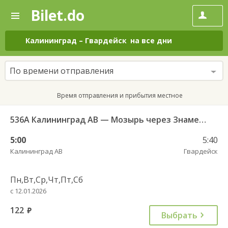
Bilet.do
—
Bilet.do
Поиск
и
покупка
Калининград
–
Гвардейск
на все дни
билетов
на
автобус
По времени отправления
онлайн
Время отправления и прибытия местное
536А Калининград АВ — Мозырь через Знаменск
5:00
5:40
Калининград АВ
Гвардейск
Пн,Вт,Ср,Чт,Пт,Сб
с 12.01.2026
122
руб.
Выбрать