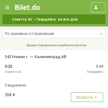
Bilet.do
—
Bilet.do
Поиск
и
покупка
Советск АС
–
Гвардейск
на все дни
билетов
на
автобус
По времени отправления
онлайн
Время отправления и прибытия местное
543 Неман г. — Калининград АВ
5:25
6:44
Советск АС
Гвардейск
Ежедневно
358
руб.
Выбрать