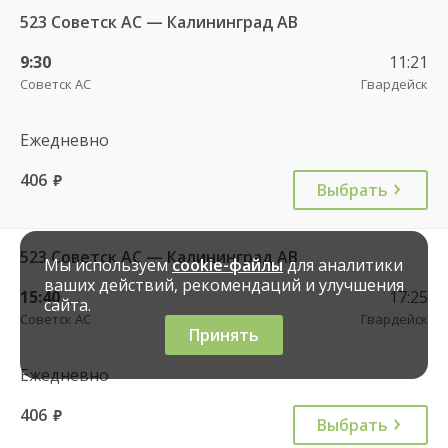
523 Советск АС — Калининград АВ
9:30
11:21
Советск АС
Гвардейск
Ежедневно
406
руб.
Выбрать
523 Советск АС — Калининград АВ
Мы используем
cookie-файлы
для аналитики
ваших действий, рекомендаций и улучшения
15:40
17:25
сайта.
Советск АС
Гвардейск
Принять
Ежедневно
406
руб.
Выбрать