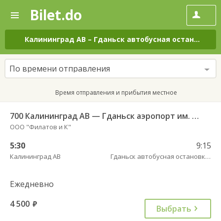
Bilet.do
—
Bilet.do
Поиск
и
покупка
Калининград АВ
–
Гданьск автобусная остановка АВ , ул. 3 Мая, 12
билетов
на
автобус
По времени отправления
онлайн
Время отправления и прибытия местное
700 Калининград АВ — Гданьск аэропорт им. Леха Валенсы
ООО "Филатов и К"
5:30
9:15
Калининград АВ
Гданьск автобусная остановка АВ , ул. 3 Мая, 12
Ежедневно
4 500
руб.
Выбрать