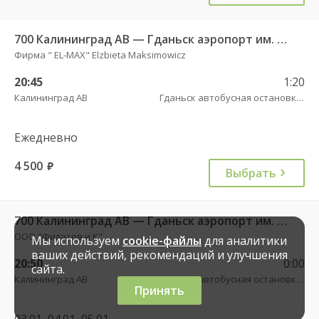
700 Калининград АВ — Гданьск аэропорт им. Леха Валенсы
Фирма " EL-MAX" Elzbieta Maksimowicz
20:45
1:20
Калининград АВ
Гданьск автобусная остановка АВ , ул. 3 Мая, 12
Ежедневно
4 500
руб.
Выбрать
700 Калининград АВ — Гданьск аэропорт им. Леха Валенсы
ООО "Филатов и К"
Мы используем
cookie-файлы
для аналитики
ваших действий, рекомендаций и улучшения
20:50
0:00
сайта.
Калининград АВ
Гданьск автобусная остановка АВ , ул. 3 Мая, 12
Принять
03.01, 04.01, 05.01