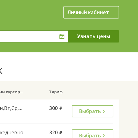
Личный кабинет
к
Дни курсирования
Тариф
Пн,Вт,Ср,Чт,Пт
300
руб.
Выбрать
жедневно
320
руб.
Выбрать