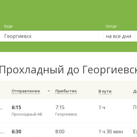
Куда
Когда
на все дни
Прохладный до Георгиевс
Отправление
Прибытие
В пути
оль АС Южная (Доватерцев) 5063
6:15
7:15
1 ч
Прохладный АВ
Георгиевск
Прохладный АВ — Ставрополь АВ (Жукова) 07.26.086
6:30
8:00
1 ч 30 мин
Е