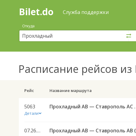
Bilet.do
—
Bilet.do
Поиск
Служба поддержки
и
покупка
Откуда
билетов
на
автобус
онлайн
Расписание рейсов
из 
Рейс
Название маршрута
5063
Прохладный АВ — Ставроп
Детали
07.26.086