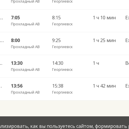
Прохладный АВ
Георгиевск
— АВ Москва-МАВ Саларьево 15.77.005
7:05
8:15
1 ч 10 мин
Е
Прохладный АВ
Георгиевск
хладный АВ — Белореченск АВ 07.23.045
8:00
9:25
1 ч 25 мин
Е
Прохладный АВ
Георгиевск
оль АС Южная (Доватерцев) 5063
13:30
14:30
1 ч
В
Прохладный АВ
Георгиевск
вск АВ 15.26.014
13:56
15:38
1 ч 42 мин
Е
Прохладный АВ
Георгиевск
нализировать, как вы пользуетесь сайтом, формировать