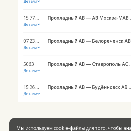
Детали
15.77.005
Прохладный АВ 
Детали
07.23.045
Про
Детали
5063
Прохладный АВ — Ставроп
Детали
15.26.014
Прохладный АВ — Будённо
Детали
Мы используем cookie-файлы для того, чтобы а