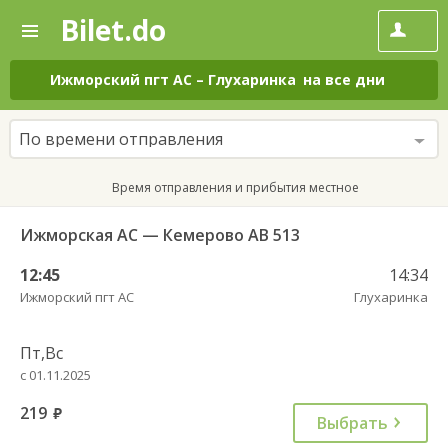
Bilet.do
—
Bilet.do
Поиск
и
покупка
Ижморский пгт АС
–
Глухаринка
на все дни
билетов
на
автобус
По времени отправления
онлайн
Время отправления и прибытия местное
Ижморская АС — Кемерово АВ 513
12:45
14:34
Ижморский пгт АС
Глухаринка
Пт,Вс
с 01.11.2025
219
руб.
Выбрать