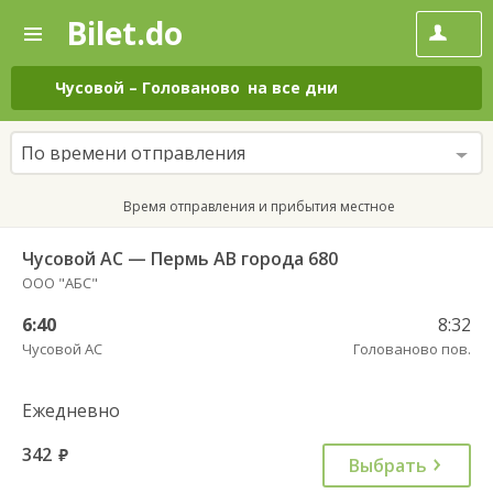
Bilet.do
—
Bilet.do
Поиск
и
покупка
Чусовой
–
Голованово
на все дни
билетов
на
автобус
По времени отправления
онлайн
Время отправления и прибытия местное
Чусовой АС — Пермь АВ города 680
ООО "АБС"
6:40
8:32
Чусовой АС
Голованово пов.
Ежедневно
342
руб.
Выбрать