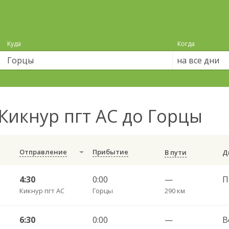
Куда
Когда
на все дни
Кикнур пгт АС до Горцы
Отправление
Прибытие
В пути
4:30
0:00
—
Кикнур пгт АС
Горцы
290 км
6:30
0:00
—
В