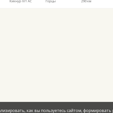
Кикнур пгт АС
Горцы
290 км
нализировать, как вы пользуетесь сайтом, формировать