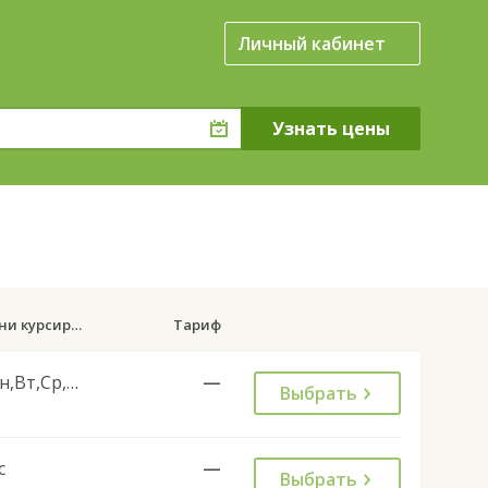
Личный кабинет
Дни курсирования
Тариф
Пн,Вт,Ср,Чт,Пт,Сб
—
Выбрать
с
—
Выбрать