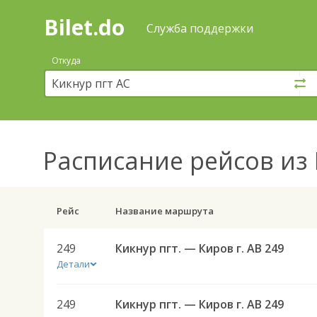
Bilet.do
—
Bilet.do
Поиск
Служба поддержки
и
покупка
Откуда
билетов
на
автобус
онлайн
Расписание рейсов
из 
Рейс
Название маршрута
249
Кикнур пгт. — Киров г. АВ 249
Детали
249
Кикнур пгт. — Киров г. АВ 249