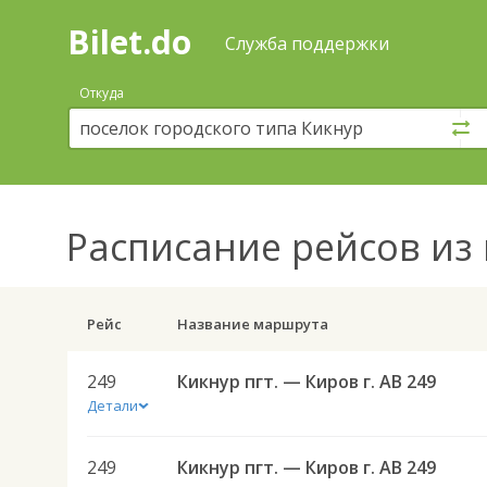
Bilet.do
—
Bilet.do
Поиск
Служба поддержки
и
покупка
Откуда
билетов
на
автобус
онлайн
Расписание рейсов
из 
Рейс
Название маршрута
249
Кикнур пгт. — Киров г. АВ 249
Детали
249
Кикнур пгт. — Киров г. АВ 249