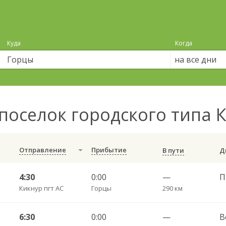
Куда
Когда
на все дни
поселок городского типа 
Отправление
Прибытие
В пути
4:30
0:00
—
Кикнур пгт АС
Горцы
290 км
6:30
0:00
—
В