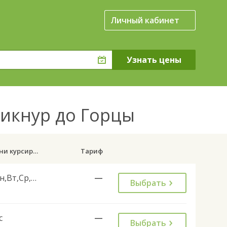
Личный кабинет
Кикнур до Горцы
Дни курсирования
Тариф
Пн,Вт,Ср,Чт,Пт,Сб
—
Выбрать
с
—
Выбрать