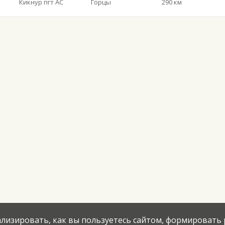
Кикнур пгт АС
Горцы
290 км
нализировать, как вы пользуетесь сайтом, формировать