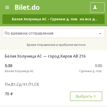
Bilet.do
—
Bilet.do
Поиск
и
покупка
Белая Холуница АС
–
Гуренки д. пов.
на все дни
билетов
на
автобус
По времени отправления
онлайн
Время отправления и прибытия местное
Белая Холуница АС — город Киров АВ 216
5:30
0:00
Белая Холуница АС
Гуренки д. пов.
Пн,Вт,Ср,Чт,Пт,Сб
70
руб.
Выбрать