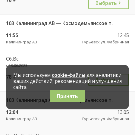
Выбрать
103 Калининград АВ — Космодемьянское п.
11:55
12:45
Калининград АВ
Гурьевск ул. Фабричная
Сб,Вс
с 13.06.2023
Мы используем
cookie-файлы
для аналитики
78
руб.
Выбрать
ваших действий, рекомендаций и улучшения
сайта.
Принять
103 Калининград АВ — Космодемьянское п.
12:04
13:05
Калининград АВ
Гурьевск ул. Фабричная