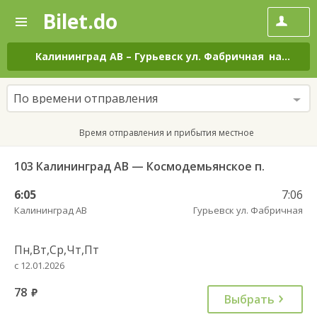
Bilet.do
—
Bilet.do
Поиск
и
покупка
Калининград АВ
–
Гурьевск ул. Фабричная
на все дни
билетов
на
автобус
По времени отправления
онлайн
Время отправления и прибытия местное
103 Калининград АВ — Космодемьянское п.
6:05
7:06
Калининград АВ
Гурьевск ул. Фабричная
Пн,Вт,Ср,Чт,Пт
с 12.01.2026
78
руб.
Выбрать