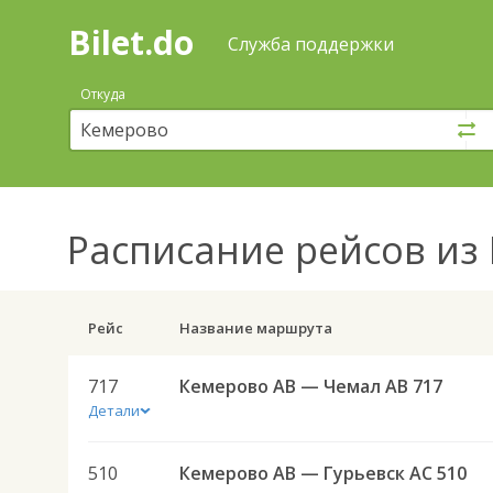
Bilet.do
—
Bilet.do
Поиск
Служба поддержки
и
покупка
Откуда
билетов
на
автобус
онлайн
Расписание рейсов
из 
Рейс
Название маршрута
717
Кемерово АВ — Чемал АВ 717
Детали
510
Кемерово АВ — Гурьевск АС 510