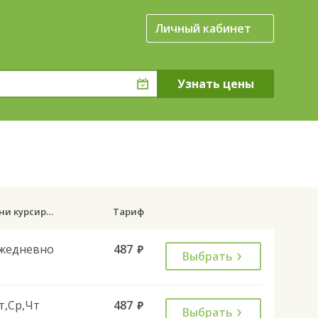
Личный кабинет
Дни курсирования
Тариф
жедневно
487
руб.
Выбрать
т,Ср,Чт
487
руб.
Выбрать