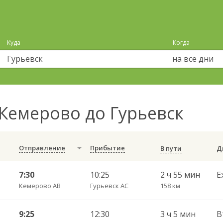
Куда
Когда
на все дни
Кемерово до Гурьевск
Отправление
Прибытие
В пути
7:30
10:25
2 ч 55 мин
Е
Кемерово АВ
Гурьевск АС
158 км
9:25
12:30
3 ч 5 мин
В