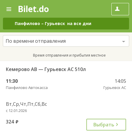
Bilet.do
—
Bilet.do
Поиск
и
покупка
Панфилово
–
Гурьевск
на все дни
билетов
на
автобус
По времени отправления
онлайн
Время отправления и прибытия местное
Кемерово АВ — Гурьевск АС 510л
11:30
14:05
Панфилово Автокасса
Гурьевск АС
Вт,Ср,Чт,Пт,Сб,Вс
с 12.01.2026
324
руб.
Выбрать