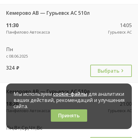
Кемерово АВ — Гурьевск АС 510л
11:30
14:05
Панфилово Автокасса
Гурьевск АС
Пн
с 08.06.2025
324
руб.
Выбрать
Кемерово АВ — Гурьевск АС 510л
Мы используем
cookie-файлы
для аналитики
ваших действий, рекомендаций и улучшения
18:20
21:00
сайта.
Панфилово Автокасса
Гурьевск АС
Принять
Пн,Вт,Ср,Чт,Вс