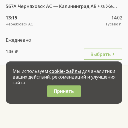
567А Черняховск АС — Калининград АВ ч/з Железнодорожный КДП, Правдинск КДП
13:15
14:02
Черняховск АС
Гусево п.
Ежедневно
143
руб.
Выбрать
Мы используем
cookie-файлы
для аналитики
ваших действий, рекомендаций и улучшения
сайта.
Принять