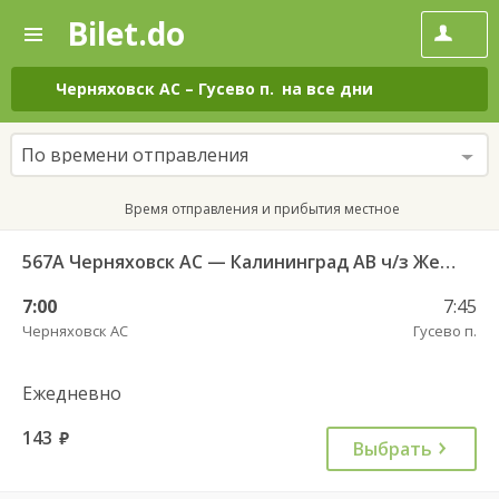
Bilet.do
—
Bilet.do
Поиск
и
покупка
Черняховск АС
–
Гусево п.
на все дни
билетов
на
автобус
По времени отправления
онлайн
Время отправления и прибытия местное
567А Черняховск АС — Калининград АВ ч/з Железнодорожный КДП, Правдинск КДП
7:00
7:45
Черняховск АС
Гусево п.
Ежедневно
143
руб.
Выбрать