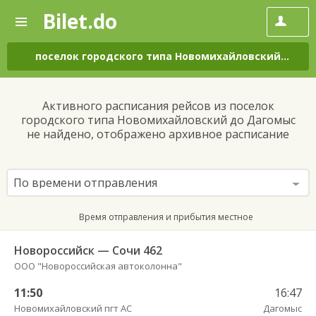
Bilet.do
—
Bilet.do
Поиск
и
покупка
поселок городского типа Новомихайловский
–
Даг
билетов
на
автобус
Активного расписания рейсов из поселок
онлайн
городского типа Новомихайловский до Дагомыс
не найдено, отображено архивное расписание
По времени отправления
Время отправления и прибытия местное
Новороссийск — Сочи 462
ООО "Новороссийская автоколонна"
11:50
16:47
Новомихайловский пгт АС
Дагомыс