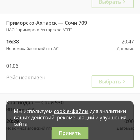
Выбрать
Приморско-Ахтарск — Сочи 709
НАО "приморско-Ахтарское АТП"
16:38
20:47
Новомихайловский пгт АС
Дагомыс
01.06
Рейс неактивен
Выбрать
Краснодар — Сочи 530
ИП Белкин С.В.
Мы используем
cookie-файлы
для аналитики
ваших действий, рекомендаций и улучшения
20:29
0:00
сайта.
Новомихайловский пгт АС
Дагомыс
Принять