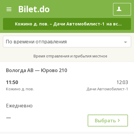
Bilet.do
—
Bilet.do
Поиск
и
покупка
Кожино д. пов.
–
Дачи Автомобилист-1
на все дни
билетов
на
автобус
По времени отправления
онлайн
Время отправления и прибытия местное
Вологда АВ — Юрово 210
11:50
12:03
Кожино д. пов.
Дачи Автомобилист-1
Ежедневно
—
Выбрать