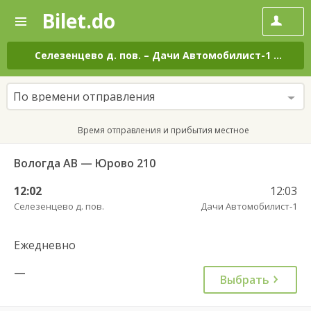
Bilet.do
—
Bilet.do
Поиск
и
покупка
Селезенцево д. пов.
–
Дачи Автомобилист-1
на все
билетов
на
автобус
По времени отправления
онлайн
Время отправления и прибытия местное
Вологда АВ — Юрово 210
12:02
12:03
Селезенцево д. пов.
Дачи Автомобилист-1
Ежедневно
—
Выбрать