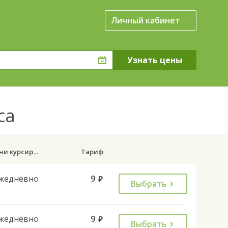
Личный кабинет
сса
Дни курсирования
Тариф
жедневно
9
руб.
Выбрать
жедневно
9
руб.
Выбрать