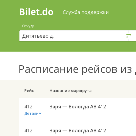
Bilet.do
—
Bilet.do
Поиск
Служба поддержки
и
покупка
Откуда
билетов
на
автобус
онлайн
Расписание рейсов
из 
Рейс
Название маршрута
412
Заря — Вологда АВ 412
Детали
412
Заря — Вологда АВ 412