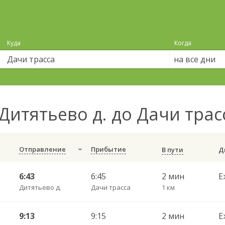
Куда
Когда
на все дни
Дитятьево д. до Дачи тра
Отправление
Прибытие
В пути
6:43
6:45
2 мин
Е
Дитятьево д.
Дачи трасса
1 км
9:13
9:15
2 мин
Е