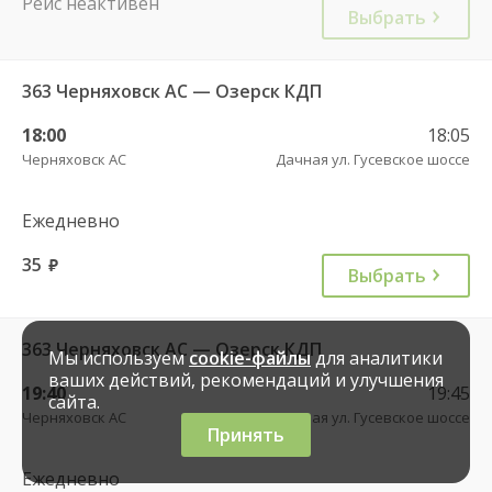
Рейс неактивен
Выбрать
363 Черняховск АС — Озерск КДП
18:00
18:05
Черняховск АС
Дачная ул. Гусевское шоссе
Ежедневно
35
руб.
Выбрать
363 Черняховск АС — Озерск КДП
Мы используем
cookie-файлы
для аналитики
ваших действий, рекомендаций и улучшения
19:40
19:45
сайта.
Черняховск АС
Дачная ул. Гусевское шоссе
Принять
Ежедневно