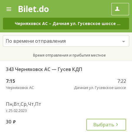
Bilet.do
—
Bilet.do
Поиск
и
покупка
Черняховск АС
–
Дачная ул. Гусевское шоссе
на вс
билетов
на
автобус
По времени отправления
онлайн
Время отправления и прибытия местное
343 Черняховск АС — Гусев КДП
7:15
7:22
Черняховск АС
Дачная ул. Гусевское шоссе
Пн,Вт,Ср,Чт,Пт
с 25.02.2023
30
руб.
Выбрать