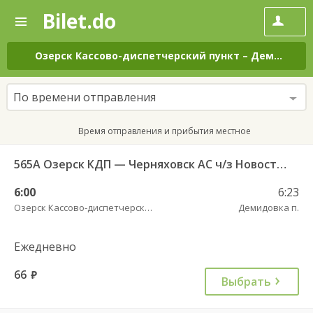
Bilet.do
—
Bilet.do
Поиск
и
покупка
Озерск Кассово-диспетчерский пункт
–
Демидовка п.
билетов
на
автобус
По времени отправления
онлайн
Время отправления и прибытия местное
565А Озерск КДП — Черняховск АС ч/з Новостроево п.
6:00
6:23
Озерск Кассово-диспетчерский пункт
Демидовка п.
Ежедневно
66
руб.
Выбрать