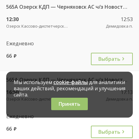
565А Озерск КДП — Черняховск АС ч/з Новостроево п.
12:30
12:53
Озерск Кассово-диспетчерский пункт
Демидовка п.
Ежедневно
66
руб.
Выбрать
565А Озерск КДП — Черняховск АС ч/з Новостроево п.
Мы используем
cookie-файлы
для аналитики
ваших действий, рекомендаций и улучшения
16:50
17:13
сайта.
Озерск Кассово-диспетчерский пункт
Демидовка п.
Принять
Ежедневно
66
руб.
Выбрать