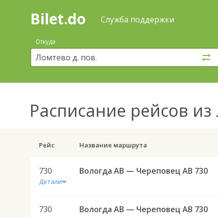
Bilet.do
—
Bilet.do
Поиск
Служба поддержки
и
покупка
Откуда
билетов
на
автобус
онлайн
Расписание рейсов
из 
Рейс
Название маршрута
730
Вологда АВ — Череповец АВ 730
Детали
730
Вологда АВ — Череповец АВ 730