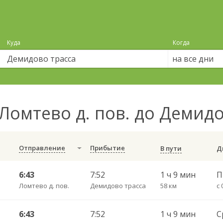
Куда
Когда
на все дни
Ломтево д. пов. до Демид
Отправление
Прибытие
В пути
6:43
7:52
1 ч 9 мин
Ломтево д. пов.
Демидово трасса
58 км
с 
6:43
7:52
1 ч 9 мин
С