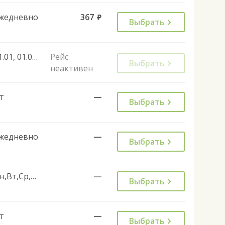
жедневно
367
руб.
Выбрать
01.01, 01.01, 01.01
Рейс
Выбрать
неактивен
т
—
Выбрать
жедневно
—
Выбрать
Пн,Вт,Ср,Чт,Сб,Вс
—
Выбрать
т
—
Выбрать