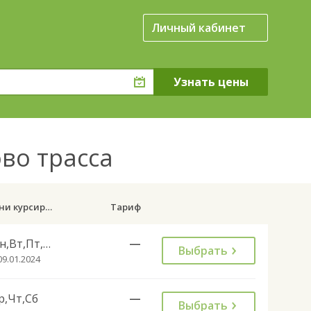
Личный кабинет
ово трасса
Дни курсирования
Тариф
Пн,Вт,Пт,Вс
—
Выбрать
09.01.2024
р,Чт,Сб
—
Выбрать