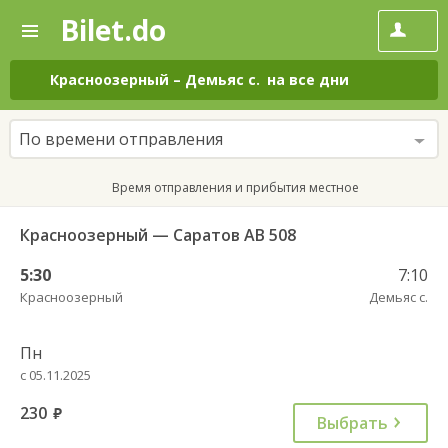
Bilet.do
—
Bilet.do
Поиск
и
покупка
Красноозерный
–
Демьяс с.
на все дни
билетов
на
автобус
По времени отправления
онлайн
Время отправления и прибытия местное
Красноозерный — Саратов АВ 508
5:30
7:10
Красноозерный
Демьяс с.
Пн
с 05.11.2025
230
руб.
Выбрать