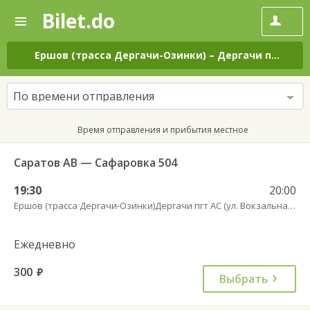
Bilet.do
—
Bilet.do
Поиск
и
покупка
Ершов (трасса Дергачи-Озинки)
–
Дергачи пгт АС (ул. Вокзальная, 5А)
билетов
на
автобус
По времени отправления
онлайн
Время отправления и прибытия местное
Саратов АВ — Сафаровка 504
19:30
20:00
Ершов (трасса Дергачи-Озинки)
Дергачи пгт АС (ул. Вокзальная, 5А)
Ежедневно
300
руб.
Выбрать