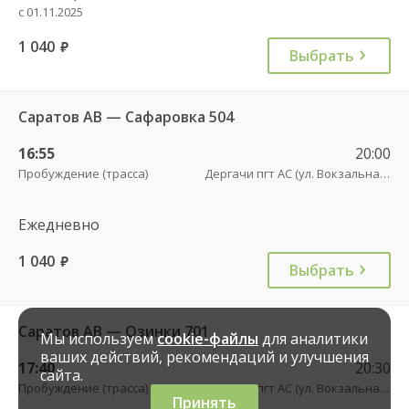
с 01.11.2025
1 040
руб.
Выбрать
Саратов АВ — Сафаровка 504
16:55
20:00
Пробуждение (трасса)
Дергачи пгт АС (ул. Вокзальная, 5А)
Ежедневно
1 040
руб.
Выбрать
Саратов АВ — Озинки 701
Мы используем
cookie-файлы
для аналитики
ваших действий, рекомендаций и улучшения
17:40
20:30
сайта.
Пробуждение (трасса)
Дергачи пгт АС (ул. Вокзальная, 5А)
Принять