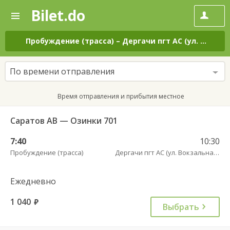
Bilet.do
—
Bilet.do
Поиск
и
покупка
Пробуждение (трасса)
–
Дергачи пгт АС (ул. Вокзальная, 5А)
билетов
на
автобус
По времени отправления
онлайн
Время отправления и прибытия местное
Саратов АВ — Озинки 701
7:40
10:30
Пробуждение (трасса)
Дергачи пгт АС (ул. Вокзальная, 5А)
Ежедневно
1 040
руб.
Выбрать