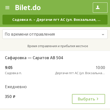
Bilet.do
—
Bilet.do
Поиск
и
покупка
Садовка п.
–
Дергачи пгт АС (ул. Вокзальная, 5А)
на
билетов
на
автобус
По времени отправления
онлайн
Время отправления и прибытия местное
Сафаровка — Саратов АВ 504
9:05
10:00
Садовка п.
Дергачи пгт АС (ул. Вокзальная, 5А)
Ежедневно
350
руб.
Выбрать