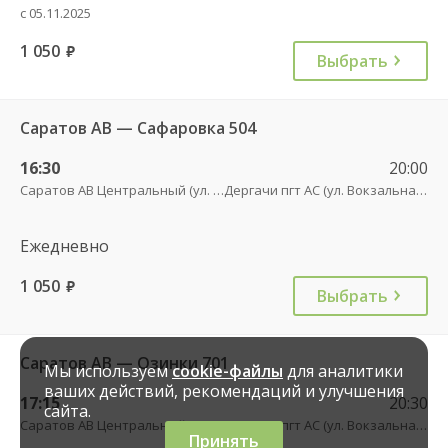
с 05.11.2025
1 050
руб.
Выбрать
Саратов АВ — Сафаровка 504
16:30
20:00
Саратов АВ Центральный (ул. им. Пугачева, 179 А)
Дергачи пгт АС (ул. Вокзальная, 5А)
Ежедневно
1 050
руб.
Выбрать
Саратов АВ — Озинки 701
Мы используем
cookie-файлы
для аналитики
ваших действий, рекомендаций и улучшения
17:15
20:30
сайта.
Саратов АВ Центральный (ул. им. Пугачева, 179 А)
Дергачи пгт АС (ул. Вокзальная, 5А)
Принять