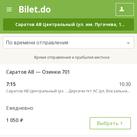
Bilet.do
—
Bilet.do
Поиск
и
покупка
Саратов АВ Центральный (ул. им. Пугачева, 179 А)
–
билетов
на
автобус
По времени отправления
онлайн
Время отправления и прибытия местное
Саратов АВ — Озинки 701
7:15
10:30
Саратов АВ Центральный (ул. им. Пугачева, 179 А)
Дергачи пгт АС (ул. Вокзальная, 5А)
Ежедневно
1 050
руб.
Выбрать