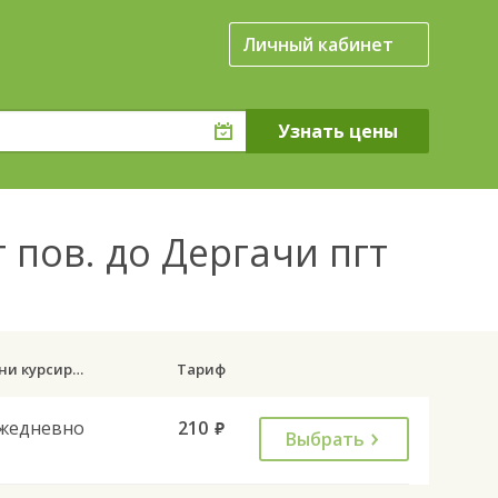
Личный кабинет
 пов. до Дергачи пгт
Дни курсирования
Тариф
жедневно
210
руб.
Выбрать