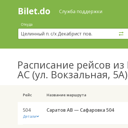
Bilet.do
—
Bilet.do
Поиск
Служба поддержки
и
покупка
Откуда
билетов
на
автобус
онлайн
Расписание рейсов
из 
АС (ул. Вокзальная, 5А
Рейс
Название маршрута
504
Саратов АВ — Сафаровка 504
Детали