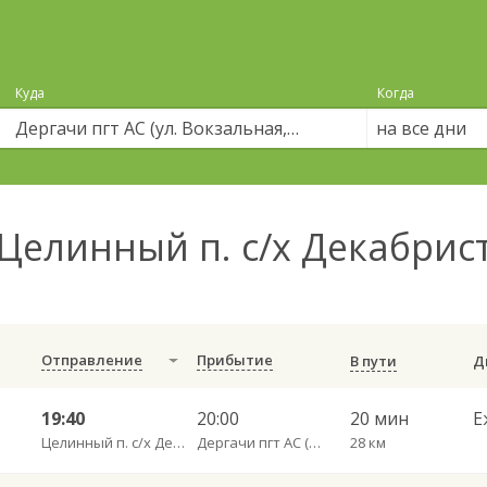
Куда
Когда
на все дни
Целинный п. с/х Декабрист
)
Отправление
Прибытие
В пути
19:40
20:00
20 мин
Е
Целинный п. с/х Декабрист пов.
Дергачи пгт АС (ул. Вокзальная, 5А)
28 км