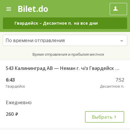
Bilet.do
—
Bilet.do
Поиск
и
покупка
Гвардейск
–
Десантное п.
на все дни
билетов
на
автобус
По времени отправления
онлайн
Время отправления и прибытия местное
543 Калининград АВ — Неман г. ч/з Гвардейск КДП, Большаково п.
6:43
7:52
Гвардейск
Десантное п.
Ежедневно
260
руб.
Выбрать