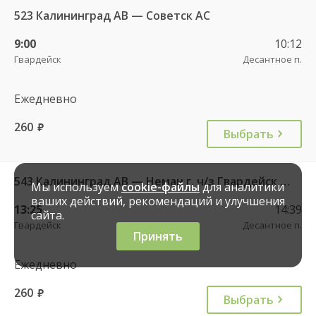
523 Калининград АВ — Советск АС
9:00
10:12
Гвардейск
Десантное п.
Ежедневно
260
руб.
Выбрать
543 Калининград АВ — Неман г. ч/з Гвардейск КДП, Большаково п.
Мы используем
cookie-файлы
для аналитики
ваших действий, рекомендаций и улучшения
13:25
14:39
сайта.
Гвардейск
Десантное п.
Принять
Ежедневно
260
руб.
Выбрать