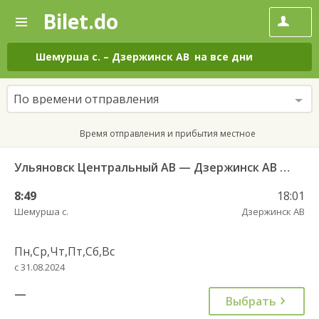
Bilet.do
—
Bilet.do
Поиск
и
покупка
Шемурша с.
–
Дзержинск АВ
на все дни
билетов
на
автобус
По времени отправления
онлайн
Время отправления и прибытия местное
Ульяновск Центральный АВ — Дзержинск АВ 626
8:49
18:01
Шемурша с.
Дзержинск АВ
Пн,Ср,Чт,Пт,Сб,Вс
с 31.08.2024
—
Выбрать