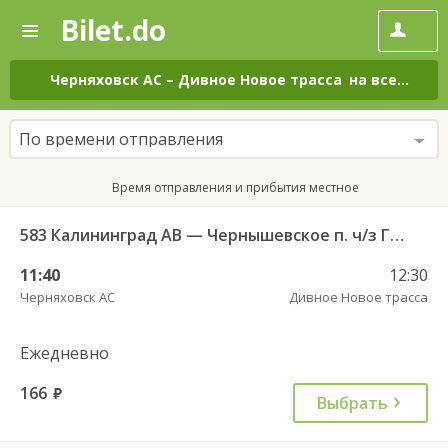
Bilet.do
—
Bilet.do
Поиск
и
покупка
Черняховск АС
–
Дивное Новое трасса
на все дни
билетов
на
автобус
По времени отправления
онлайн
Время отправления и прибытия местное
583 Калининград АВ — Чернышевское п. ч/з Гвардейск КДП, Черняховск АС
11:40
12:30
Черняховск АС
Дивное Новое трасса
Ежедневно
166
руб.
Выбрать